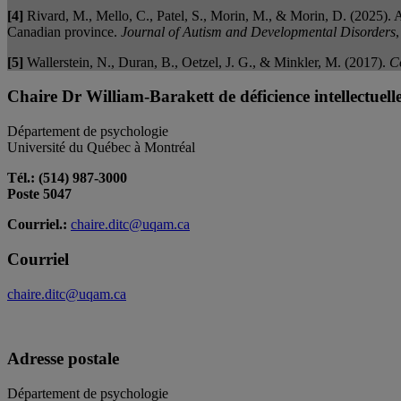
[4]
Rivard, M., Mello, C., Patel, S., Morin, M., & Morin, D. (2025). A 
Canadian province.
Journal of Autism and Developmental Disorders
[5]
Wallerstein, N., Duran, B., Oetzel, J. G., & Minkler, M. (2017).
C
Chaire Dr William-Barakett de déficience intellectuel
Département de psychologie
Université du Québec à Montréal
Tél.: (514) 987-3000
Poste 5047
Courriel.:
chaire.ditc@uqam.ca
Courriel
chaire.ditc@uqam.ca
Adresse postale
Département de psychologie