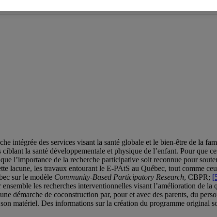
ticipative
he intégrée des services visant la santé globale et le bien-être de la fa
s ciblant la santé développementale et physique de l’enfant. Pour que ces
 que l’importance de la recherche participative soit reconnue pour souteni
 cette lacune, les travaux entourant le E-PAtS au Québec, tout comme c
ébec sur le modèle
Community-Based Participatory Research
, CBPR;
[
ensemble les recherches interventionnelles visant l’amélioration de la qua
ne démarche de coconstruction par, pour et avec des parents, du person
 matériel. Des informations sur la création du programme original sont