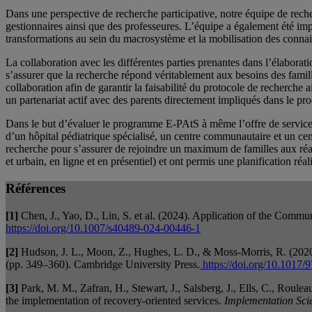
Dans une perspective de recherche participative, notre équipe de rec
gestionnaires ainsi que des professeures. L’équipe a également été impl
transformations au sein du macrosystème et la mobilisation des connai
La collaboration avec les différentes parties prenantes dans l’élaborat
s’assurer que la recherche répond véritablement aux besoins des familles
collaboration afin de garantir la faisabilité du protocole de recherche
un partenariat actif avec des parents directement impliqués dans le p
Dans le but d’évaluer le programme E-PAtS à même l’offre de services 
d’un hôpital pédiatrique spécialisé, un centre communautaire et un cen
recherche pour s’assurer de rejoindre un maximum de familles aux réali
et urbain, en ligne et en présentiel) et ont permis une planification réa
Références
[1]
Chen, J., Yao, D., Lin, S. et al. (2024). Application of the Com
https://doi.org/10.1007/s40489-024-00446-1
[2]
Hudson, J. L., Moon, Z., Hughes, L. D., & Moss-Morris, R. (202
(pp. 349–360). Cambridge University Press.
https://doi.org/10.1017
[3]
Park, M. M., Zafran, H., Stewart, J., Salsberg, J., Ells, C., Roul
the implementation of recovery-oriented services.
Implementation Sci