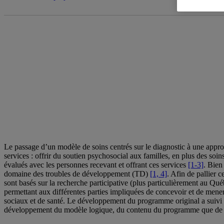
Approche par
Le passage d’un modèle de soins centrés sur le diagnostic à une approc
services : offrir du soutien psychosocial aux familles, en plus des soin
évalués avec les personnes recevant et offrant ces services
[1-3]
. Bien
domaine des troubles de développement (TD)
[1, 4]
. Afin de pallier
sont basés sur la recherche participative (plus particulièrement au Qu
permettant aux différentes parties impliquées de concevoir et de mener 
sociaux et de santé. Le développement du programme original a suivi u
développement du modèle logique, du contenu du programme que de son