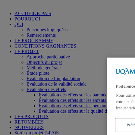
ACCUEIL E-PAtS
POURQUOI
QUI
Personnes impliquées
Remerciements
LE PROGRAMME
CONDITIONS GAGNANTES
LE PROJET
Approche participative
Objectifs du projet
Méthode générale
Étude pilote
Évaluation de l’implantation
Évaluation de la validité sociale
Préférence
Évaluation des effets
Évaluation des effets sur les parents
Nous utilis
Évaluation des effets sur les enfants et les familles
votre expér
Évaluation des effets sur les personnes facilitatrice
fréquentati
Évaluation des effets sur la qualité de la trajectoire
LES PRODUITS
RETOMBÉES
Préf
NOUVELLES
Sortir du projet E-PAtS