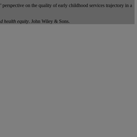
perspective on the quality of early childhood services trajectory in a
d health equity
. John Wiley & Sons.