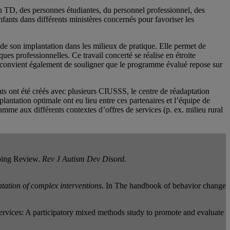
n TD, des personnes étudiantes, du personnel professionnel, des
nfants dans différents ministères concernés pour favoriser les
s de son implantation dans les milieux de pratique. Elle permet de
ues professionnelles. Ce travail concerté se réalise en étroite
. Il convient également de souligner que le programme évalué repose sur
ts ont été créés avec plusieurs CIUSSS, le centre de réadaptation
antation optimale ont eu lieu entre ces partenaires et l’équipe de
mme aux différents contextes d’offres de services (p. ex. milieu rural
oping Review.
Rev J Autism Dev Disord
.
tation of complex interventions
. In The handbook of behavior change
 services: A participatory mixed methods study to promote and evaluate