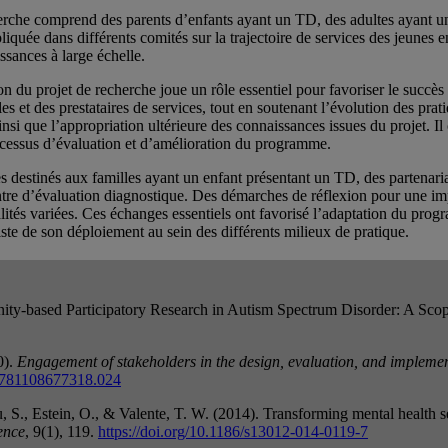
herche comprend des parents d’enfants ayant un TD, des adultes ayant u
iquée dans différents comités sur la trajectoire de services des jeunes e
ssances à large échelle.
ion du projet de recherche joue un rôle essentiel pour favoriser le succè
 et des prestataires de services, tout en soutenant l’évolution des pratiq
 ainsi que l’appropriation ultérieure des connaissances issues du projet
rocessus d’évaluation et d’amélioration du programme.
destinés aux familles ayant un enfant présentant un TD, des partenaria
tre d’évaluation diagnostique. Des démarches de réflexion pour une impl
tés variées. Ces échanges essentiels ont favorisé l’adaptation du progra
liste de son déploiement au sein des différents milieux de pratique.
munity-based Participatory Research in Autism Spectrum Disorder: A Sc
0).
Engagement of stakeholders in the design, evaluation, and implemen
/9781108677318.024
eau, S., Estein, O., & Valente, T. W. (2014). Transforming mental health
ence
, 9(1), 119.
https://doi.org/10.1186/s13012-014-0119-7