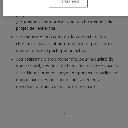
de chacun des établissements participants qui ont
Préférences
collaboré à différents niveaux tout au long du
projet. Votre ouverture et votre disponibilité ont
grandement contribué au bon fonctionnement du
projet de recherche.
Les membres des comités, les experts et les
chercheurs gravitant autour du projet pour votre
soutien et votre participation active.
Les assistant(e)s de recherche, pour la qualité de
votre travail, vos qualités humaines et votre savoir-
faire. Nous sommes choyés de pouvoir travailler en
équipe avec des personnes aussi dédiées,
sensibles et dans cette si belle entraide.