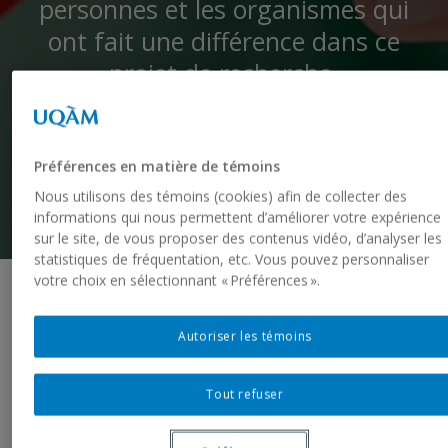
personnes et les organismes qui
ont fait une différence dans ce
projet de recherche.
Préférences en matière de témoins
Nous utilisons des témoins (cookies) afin de collecter des
informations qui nous permettent d’améliorer votre expérience
sur le site, de vous proposer des contenus vidéo, d’analyser les
statistiques de fréquentation, etc. Vous pouvez personnaliser
votre choix en sélectionnant « Préférences ».
Le ministère de la Santé et des Services sociaux; la
Autoriser les témoins
Fondation Butters, dont le donateur pour ce projet
est la Fondation J.A. DeSève; et l’Agence de la santé
et des services sociaux, pour leur soutien financier.
Tout refuser
Les professionnels et l’ensemble des intervenants