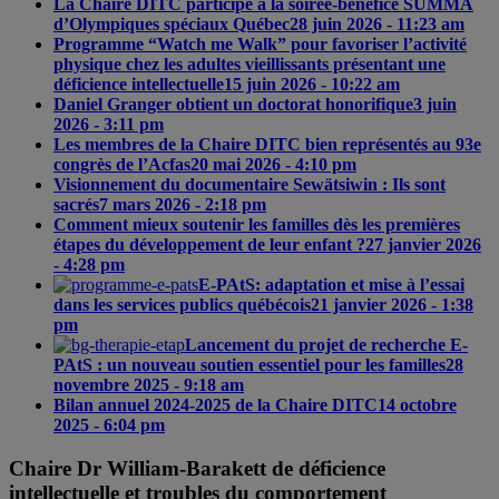
La Chaire DITC participe à la soirée-bénéfice SUMMA
d’Olympiques spéciaux Québec
28 juin 2026 - 11:23 am
Programme “Watch me Walk” pour favoriser l’activité
physique chez les adultes vieillissants présentant une
déficience intellectuelle
15 juin 2026 - 10:22 am
Daniel Granger obtient un doctorat honorifique
3 juin
2026 - 3:11 pm
Les membres de la Chaire DITC bien représentés au 93e
congrès de l’Acfas
20 mai 2026 - 4:10 pm
Visionnement du documentaire Sewätsiwin : Ils sont
sacrés
7 mars 2026 - 2:18 pm
Comment mieux soutenir les familles dès les premières
étapes du développement de leur enfant ?
27 janvier 2026
- 4:28 pm
E-PAtS: adaptation et mise à l’essai
dans les services publics québécois
21 janvier 2026 - 1:38
pm
Lancement du projet de recherche E-
PAtS : un nouveau soutien essentiel pour les familles
28
novembre 2025 - 9:18 am
Bilan annuel 2024-2025 de la Chaire DITC
14 octobre
2025 - 6:04 pm
Chaire Dr William-Barakett de déficience
intellectuelle et troubles du comportement