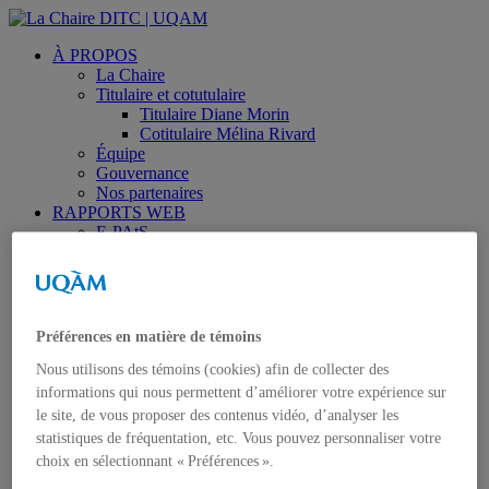
À PROPOS
La Chaire
Titulaire et cotutulaire
Titulaire Diane Morin
Cotitulaire Mélina Rivard
Équipe
Gouvernance
Nos partenaires
RAPPORTS WEB
E-PAtS
TC-1
VCMF
PROJETS
NOUVELLES
DIFFUSION
Préférences en matière de témoins
QUESTIONNAIRES
ATTID
Nous utilisons des témoins (cookies) afin de collecter des
ÉTAP
informations qui nous permettent d’améliorer votre expérience sur
CONTACT
le site, de vous proposer des contenus vidéo, d’analyser les
Rechercher
statistiques de fréquentation, etc. Vous pouvez personnaliser votre
Menu
Menu
choix en sélectionnant « Préférences ».