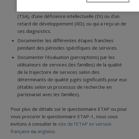
familles ayant un enfant chez qui on soupçonne la
présence d’un trouble du spectre de l’autisme
(TSA), d’une déficience intellectuelle (DI) ou d’un
retard de développement (RD); ou qui a reçu un de
ces diagnostics.
Documenter les différentes étapes franchies
pendant des périodes spécifiques de services.
Documenter l’évaluation (perceptions) par les
utilisateurs de services (les familles) de la qualité
de la trajectoire de services selon des
déterminants de qualité jugés significatifs pour eux
(établis selon un processus de recherche en
partenariat avec les familles).
Pour plus de détails sur le questionnaire ETAP ou pour
vous procurer le questionnaire ETAP-1, nous vous
invitons à consulter le
site de l’ETAP en version
française
ou
anglaise
.