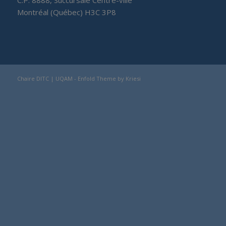
C.P. 8888, Succursale Centre-ville
Montréal (Québec) H3C 3P8
Chaire DITC | UQAM -
Enfold Theme by Kriesi