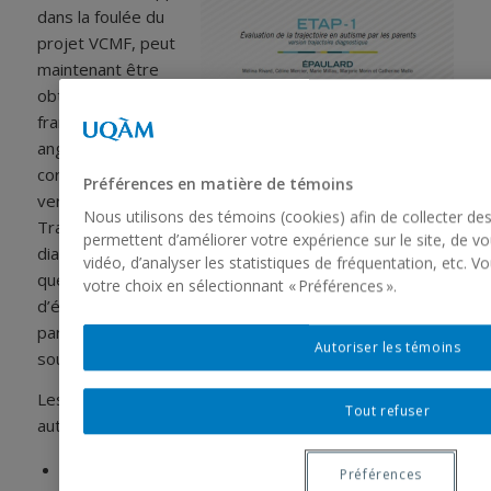
dans la foulée du
projet VCMF, peut
maintenant être
obtenu en ligne en
français et en
anglais. L’ETAP-1
correspond à la
Préférences en matière de témoins
version «
Nous utilisons des témoins (cookies) afin de collecter de
Trajectoire
permettent d’améliorer votre expérience sur le site, de 
diagnostique » du
vidéo, d’analyser les statistiques de fréquentation, etc. 
questionnaire
votre choix en sélectionnant « Préférences ».
d’évaluation de la trajectoire en autisme par les
parents. Il couvre la période entre les premiers
Autoriser les témoins
soupçons diagnostiques et l’annonce du diagnostic.
Les questionnaires d’évaluation de la trajectoire en
Tout refuser
autisme visent à:
Faire un portrait de la trajectoire de services des
Préférences