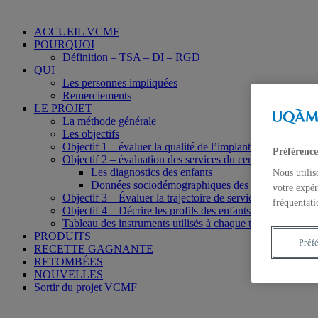
ACCUEIL VCMF
POURQUOI
Définition – TSA – DI – RGD
QUI
Les personnes impliquées
Remerciements
LE PROJET
La méthode générale
Les objectifs
Objectif 1 – évaluer la qualité de l’implantation du centre
Préférence
Objectif 2 – évaluation des services du centre VCMF
Les diagnostics des enfants
Nous utilis
Données sociodémographiques des parents
votre expér
Objectif 3 – Évaluer la trajectoire de services des familles
fréquentati
Objectif 4 – Décrire les profils des enfants et des parents
Tableau des instruments utilisés à chaque temps de mesu
PRODUITS
Préf
RECETTE GAGNANTE
RETOMBÉES
NOUVELLES
Sortir du projet VCMF