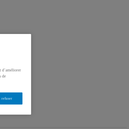
t d’améliorer
s de
 refuser