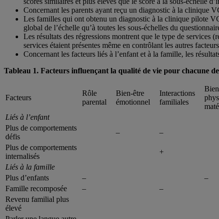
scores similaires et plus élevés que le score à la sous-échelle d’i
Concernant les parents ayant reçu un diagnostic à la clinique VC
Les familles qui ont obtenu un diagnostic à la clinique pilote VC
global de l’échelle qu’à toutes les sous-échelles du questionnair
Les résultats des régressions montrent que le type de services (r
services étaient présentes même en contrôlant les autres facteurs
Concernant les facteurs liés à l’enfant et à la famille, les résulta
Tableau 1. Facteurs influençant la qualité de vie pour chacune des 
Bien
Rôle
Bien-être
Interactions
Facteurs
phys
parental
émotionnel
familiales
maté
Liés à l’enfant
Plus de comportements
–
–
défis
Plus de comportements
+
internalisés
Liés à la famille
Plus d’enfants
–
–
Famille recomposée
–
–
Revenu familial plus
élevé
Parler une langue autre