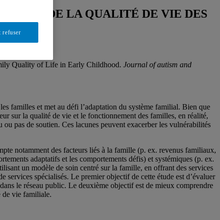
CTION DE LA QUALITÉ DE VIE DES
 refuser
ily Quality of Life in Early Childhood.
Journal of autism and
es familles et met au défi l’adaptation du système familial. Bien que
r sur la qualité de vie et le fonctionnement des familles, en réalité,
peu ou pas de soutien. Ces lacunes peuvent exacerber les vulnérabilités
mpte notamment des facteurs liés à la famille (p. ex. revenus familiaux,
ortements adaptatifs et les comportements défis) et systémiques (p. ex.
lisant un modèle de soin centré sur la famille, en offrant des services
de services spécialisés. Le premier objectif de cette étude est d’évaluer
ic dans le réseau public. Le deuxième objectif est de mieux comprendre
 de vie familiale.