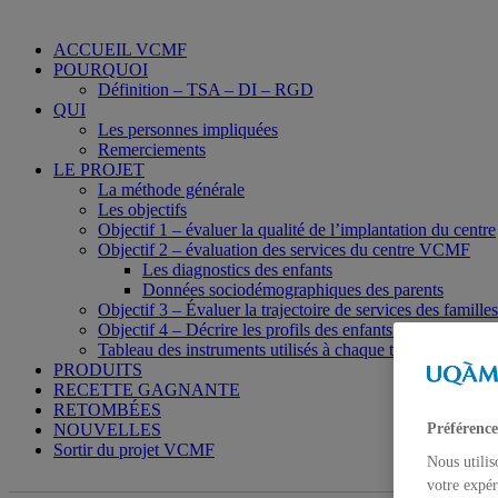
ACCUEIL VCMF
POURQUOI
Définition – TSA – DI – RGD
QUI
Les personnes impliquées
Remerciements
LE PROJET
La méthode générale
Les objectifs
Objectif 1 – évaluer la qualité de l’implantation du centre
Objectif 2 – évaluation des services du centre VCMF
Les diagnostics des enfants
Données sociodémographiques des parents
Objectif 3 – Évaluer la trajectoire de services des familles
Objectif 4 – Décrire les profils des enfants et des parents
Tableau des instruments utilisés à chaque temps de mesu
PRODUITS
RECETTE GAGNANTE
RETOMBÉES
NOUVELLES
Préférence
Sortir du projet VCMF
Nous utilis
votre expér