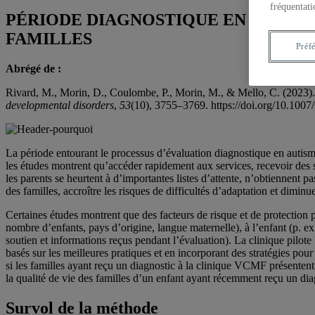
fréquentati
PÉRIODE DIAGNOSTIQUE EN AUTISME
FAMILLES
Préf
Abrégé de :
Rivard, M., Morin, D., Coulombe, P., Morin, M., & Mello, C. (2023).
developmental disorders
,
53
(10), 3755–3769. https://doi.org/10.10
La période entourant le processus d’évaluation diagnostique en autisme
les études montrent qu’accéder rapidement aux services, recevoir des ser
les parents se heurtent à d’importantes listes d’attente, n’obtiennent p
des familles, accroître les risques de difficultés d’adaptation et diminue
Certaines études montrent que des facteurs de risque et de protection p
nombre d’enfants, pays d’origine, langue maternelle), à l’enfant (p. ex
soutien et informations reçus pendant l’évaluation). La clinique pilote
basés sur les meilleures pratiques et en incorporant des stratégies pour
si les familles ayant reçu un diagnostic à la clinique VCMF présentent
la qualité de vie des familles d’un enfant ayant récemment reçu un diagno
Survol de la méthode