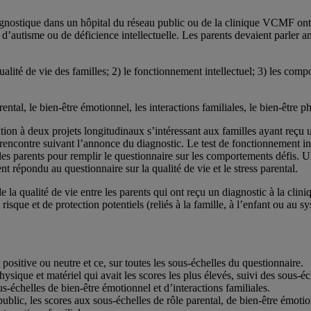
nostique dans un hôpital du réseau public ou de la clinique VCMF ont p
 d’autisme ou de déficience intellectuelle. Les parents devaient parler an
qualité de vie des familles; 2) le fonctionnement intellectuel; 3) les comp
ental, le bien-être émotionnel, les interactions familiales, le bien-être ph
pation à deux projets longitudinaux s’intéressant aux familles ayant reçu 
rencontre suivant l’annonce du diagnostic. Le test de fonctionnement int
 parents pour remplir le questionnaire sur les comportements défis. Un 
 répondu au questionnaire sur la qualité de vie et le stress parental.
de la qualité de vie entre les parents qui ont reçu un diagnostic à la cl
risque et de protection potentiels (reliés à la famille, à l’enfant ou au sy
positive ou neutre et ce, sur toutes les sous-échelles du questionnaire.
 physique et matériel qui avait les scores les plus élevés, suivi des sous-
us-échelles de bien-être émotionnel et d’interactions familiales.
ublic, les scores aux sous-échelles de rôle parental, de bien-être émoti