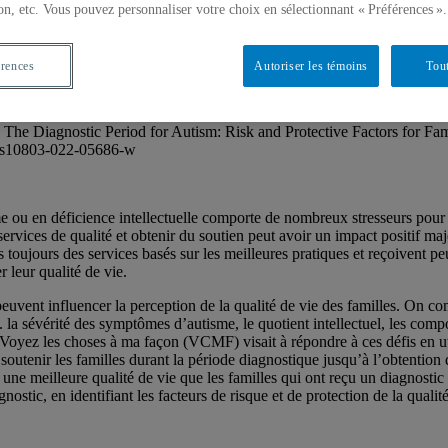
on, etc. Vous pouvez personnaliser votre choix en sélectionnant « Préférences ».
: FACTEURS DE RISQUE ET DE PROTE
érences
Autoriser les témoins
Tout
 The Diagnostic Period for Autism: Risk and Protective Factors for Fam
07/s10803-022-05686-w
 ou en déficience intellectuelle comporte de nombreux stresseurs pour l
vices de qualité et obtenir du soutien peut avoir un impact positif majeu
as toujours des services basés sur les meilleures pratiques et reçoivent 
r leur qualité de vie.
euvent influencer la perception de la qualité de vie des familles. On co
. la sévérité des symptômes d’autisme, le quotient intellectuel, les comp
 Voyez les choses à ma façon (VCMF) visait à répondre à ces défis en uti
 soutenir les familles durant la période diagnostique jusqu’à l’obtention 
 une meilleure qualité de vie que les familles qui ont reçu un diagnost
stic, en identifiant les facteurs de risque et de protection de la qualité