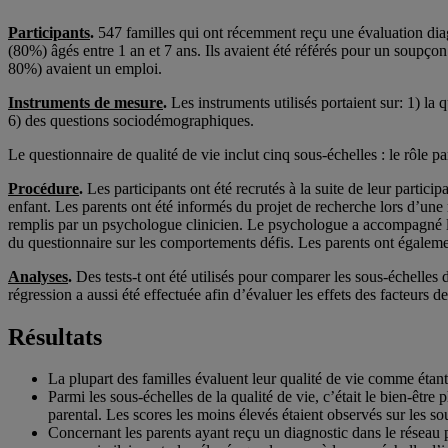
Participants
.
547 familles qui ont récemment reçu une évaluation diag
(80%) âgés entre 1 an et 7 ans. Ils avaient été référés pour un soupçon
80%) avaient un emploi.
Instruments de mesure
.
Les instruments utilisés portaient sur: 1) la 
6) des questions sociodémographiques.
Le questionnaire de qualité de vie inclut cinq sous-échelles : le rôle par
Procédure
.
Les participants ont été recrutés à la suite de leur partici
enfant. Les parents ont été informés du projet de recherche lors d’une 
remplis par un psychologue clinicien. Le psychologue a accompagné les
du questionnaire sur les comportements défis. Les parents ont également
Analyses
.
Des tests-t ont été utilisés pour comparer les sous-échelles 
régression a aussi été effectuée afin d’évaluer les effets des facteurs de 
Résultats
La plupart des familles évaluent leur qualité de vie comme étant 
Parmi les sous-échelles de la qualité de vie, c’était le bien-être
parental. Les scores les moins élevés étaient observés sur les so
Concernant les parents ayant reçu un diagnostic dans le réseau p