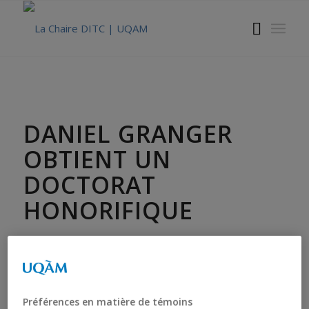
DANIEL GRANGER
OBTIENT UN
DOCTORAT
HONORIFIQUE
L’UQAM a décerné un doctorat honoris causa à Daniel
Granger, sur la recommandation de la Faculté des
sciences humaines, pour son engagement
communautaire et bénévole auprès des personnes
Préférences en matière de témoins
présentant une déficience intellectuelle ainsi que pour