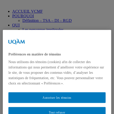
ACCUEIL VCMF
POURQUOI
Définition – TSA – DI – RGD
QUI
Les personnes impliquées
Remerciements
LE PROJET
La méthode générale
Les objectifs
Objectif 1 – évaluer la qualité de l’implantation du
Préférences en matière de témoins
centre
Objectif 2 – évaluation des services du centre VCMF
Nous utilisons des témoins (cookies) afin de collecter des
Les diagnostics des enfants
informations qui nous permettent d’améliorer votre expérience sur
Données sociodémographiques des parents
le site, de vous proposer des contenus vidéo, d’analyser les
Objectif 3 – Évaluer la trajectoire de services des
statistiques de fréquentation, etc. Vous pouvez personnaliser votre
familles
choix en sélectionnant « Préférences ».
Objectif 4 – Décrire les profils des enfants et des
parents
Tableau des instruments utilisés à chaque temps de
Autoriser les témoins
mesure
PRODUITS
RECETTE GAGNANTE
RETOMBÉES
Tout refuser