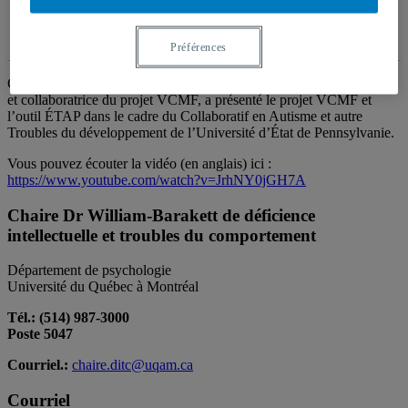
NOUVELLES
Sortir du projet VCMF
Préférences
Catherine Mello, professeure à l’Université d’État de Pennsylvanie
et collaboratrice du projet VCMF, a présenté le projet VCMF et
l’outil ÉTAP dans le cadre du Collaboratif en Autisme et autre
Troubles du développement de l’Université d’État de Pennsylvanie.
Vous pouvez écouter la vidéo (en anglais) ici :
https://www.youtube.com/watch?v=JrhNY0jGH7A
Chaire Dr William-Barakett de déficience
intellectuelle et troubles du comportement
Département de psychologie
Université du Québec à Montréal
Tél.: (514) 987-3000
Poste 5047
Courriel.:
chaire.ditc@uqam.ca
Courriel