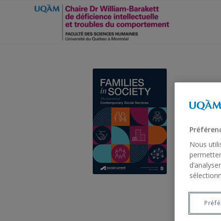
Préféren
Nous util
permetten
d’analyser
sélectionn
Préf