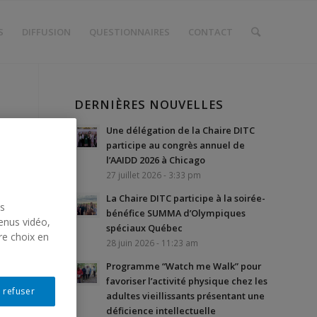
S
DIFFUSION
QUESTIONNAIRES
CONTACT
DERNIÈRES NOUVELLES
Une délégation de la Chaire DITC
participe au congrès annuel de
l’AAIDD 2026 à Chicago
27 juillet 2026 - 3:33 pm
La Chaire DITC participe à la soirée-
us
bénéfice SUMMA d’Olympiques
enus vidéo,
spéciaux Québec
re choix en
28 juin 2026 - 11:23 am
Programme “Watch me Walk” pour
favoriser l’activité physique chez les
 refuser
adultes vieillissants présentant une
déficience intellectuelle