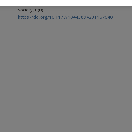
Autism Service Trajectory in Early Childhood. Families in
Society, 0(0).
https://doi.org/10.1177/10443894231167640