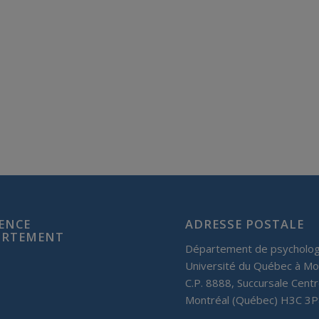
IENCE
ADRESSE POSTALE
PORTEMENT
Département de psycholog
Université du Québec à Mo
C.P. 8888, Succursale Centr
Montréal (Québec) H3C 3