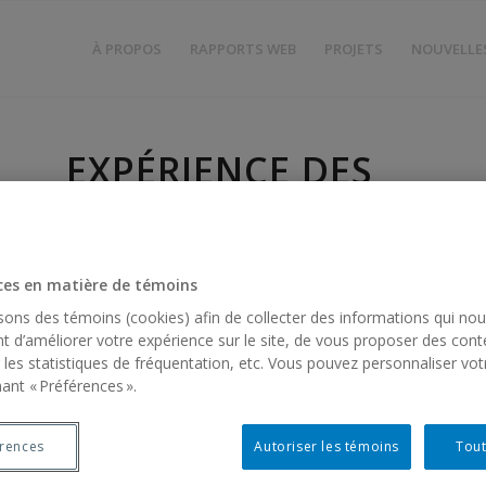
À PROPOS
RAPPORTS WEB
PROJETS
NOUVELLE
EXPÉRIENCE DES
FAMILLES
IMMIGRANTES
ces en matière de témoins
Cet article vise à documenter la variabilité des
isons des témoins (cookies) afin de collecter des informations qui no
expériences émotionnelles rapportées par les parents
t d’améliorer votre expérience sur le site, de vous proposer des cont
issus de l’immigration tout au long de la trajectoire de
 les statistiques de fréquentation, etc. Vous pouvez personnaliser vot
service en autisme, des premiers soupçons d’un retard
ant « Préférences ».
de développement jusqu’à l’entrée à l’école.
Boulé, M., & Rivard, M. (2023). Emotional Experience of
érences
Autoriser les témoins
Tout
Families With an Immigrant Background Throughout the