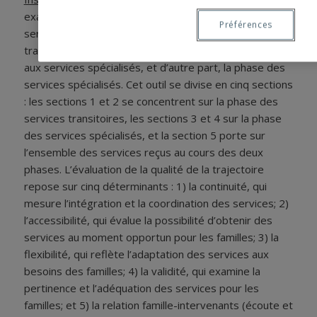
examine deux principales phases de la trajectoire de
Préférences
services : d’une part, la phase des services
transitoires, qui suit le diagnostic et précède l’accès
aux services spécialisés, et d’autre part, la phase des
services spécialisés. Cet outil se divise en cinq sections
: les sections 1 et 2 se concentrent sur la phase des
services transitoires, les sections 3 et 4 sur la phase
des services spécialisés, et la section 5 porte sur
l’ensemble des services reçus au cours des deux
phases. L’évaluation de la qualité de la trajectoire
repose sur cinq déterminants : 1) la continuité, qui
mesure l’intégration et la coordination des services; 2)
l’accessibilité, qui évalue la possibilité d’obtenir des
services au moment opportun pour les familles; 3) la
flexibilité, qui reflète l’adaptation des services aux
besoins des familles; 4) la validité, qui examine la
pertinence et l’adéquation des services pour les
familles; et 5) la relation famille-intervenants (écoute et