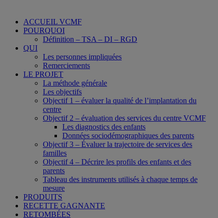
ACCUEIL VCMF
POURQUOI
Définition – TSA – DI – RGD
QUI
Les personnes impliquées
Remerciements
LE PROJET
La méthode générale
Les objectifs
Objectif 1 – évaluer la qualité de l’implantation du
centre
Objectif 2 – évaluation des services du centre VCMF
Les diagnostics des enfants
Données sociodémographiques des parents
Objectif 3 – Évaluer la trajectoire de services des
familles
Objectif 4 – Décrire les profils des enfants et des
parents
Tableau des instruments utilisés à chaque temps de
mesure
PRODUITS
RECETTE GAGNANTE
RETOMBÉES