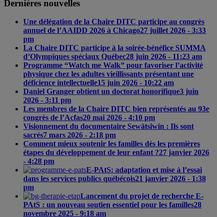
Dernières nouvelles
Une délégation de la Chaire DITC participe au congrès
annuel de l’AAIDD 2026 à Chicago
27 juillet 2026 - 3:33
pm
La Chaire DITC participe à la soirée-bénéfice SUMMA
d’Olympiques spéciaux Québec
28 juin 2026 - 11:23 am
Programme “Watch me Walk” pour favoriser l’activité
physique chez les adultes vieillissants présentant une
déficience intellectuelle
15 juin 2026 - 10:22 am
Daniel Granger obtient un doctorat honorifique
3 juin
2026 - 3:11 pm
Les membres de la Chaire DITC bien représentés au 93e
congrès de l’Acfas
20 mai 2026 - 4:10 pm
Visionnement du documentaire Sewätsiwin : Ils sont
sacrés
7 mars 2026 - 2:18 pm
Comment mieux soutenir les familles dès les premières
étapes du développement de leur enfant ?
27 janvier 2026
- 4:28 pm
E-PAtS: adaptation et mise à l’essai
dans les services publics québécois
21 janvier 2026 - 1:38
pm
Lancement du projet de recherche E-
PAtS : un nouveau soutien essentiel pour les familles
28
novembre 2025 - 9:18 am