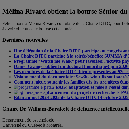
Mélina Rivard obtient la bourse Sénior d
Félicitations à Mélina Rivard, cotitulaire de la Chaire DITC, pour l
à avoir obtenu cette bourse cette année.
Dernières nouvelles
Une délégation de la Chaire DITC participe au congrès a
La Chaire DITC participe à la soirée-bénéfice SUMMA d’
Programme “Watch me Walk” pour favoriser l’activité physiqu
Daniel Granger obtient un doctorat honorifique
3 juin 2026
Les membres de la Chaire DITC bien représentés au 93e co
Visionnement du documentaire Sewätsiwin : Ils sont sacrés
Comment mieux soutenir les familles dès les premières éta
E-PAtS: adaptation et mise à l’essai dans
Lancement du projet de recherche E-PAtS 
Bilan annuel 2024-2025 de la Chaire DITC
14 octobre 2025
Chaire Dr William-Barakett de déficience intellectuel
Département de psychologie
Université du Québec à Montréal