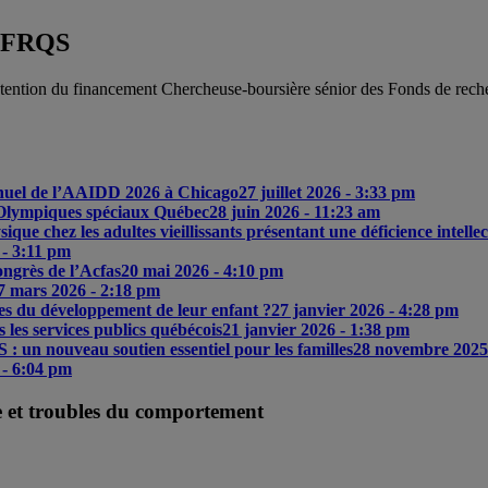
u FRQS
’obtention du financement Chercheuse-boursière sénior des Fonds de rec
nnuel de l’AAIDD 2026 à Chicago
27 juillet 2026 - 3:33 pm
Olympiques spéciaux Québec
28 juin 2026 - 11:23 am
e chez les adultes vieillissants présentant une déficience intellec
 - 3:11 pm
ngrès de l’Acfas
20 mai 2026 - 4:10 pm
7 mars 2026 - 2:18 pm
pes du développement de leur enfant ?
27 janvier 2026 - 4:28 pm
 les services publics québécois
21 janvier 2026 - 1:38 pm
: un nouveau soutien essentiel pour les familles
28 novembre 2025
 - 6:04 pm
le et troubles du comportement