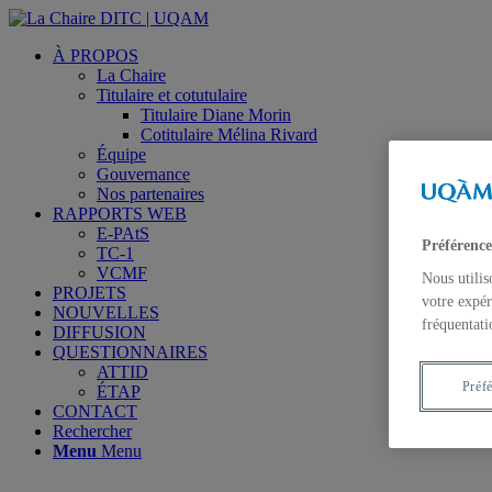
À PROPOS
La Chaire
Titulaire et cotutulaire
Titulaire Diane Morin
Cotitulaire Mélina Rivard
Équipe
Gouvernance
Nos partenaires
RAPPORTS WEB
E-PAtS
Préférence
TC-1
VCMF
Nous utilis
PROJETS
votre expér
NOUVELLES
fréquentati
DIFFUSION
QUESTIONNAIRES
ATTID
Préf
ÉTAP
CONTACT
Rechercher
Menu
Menu