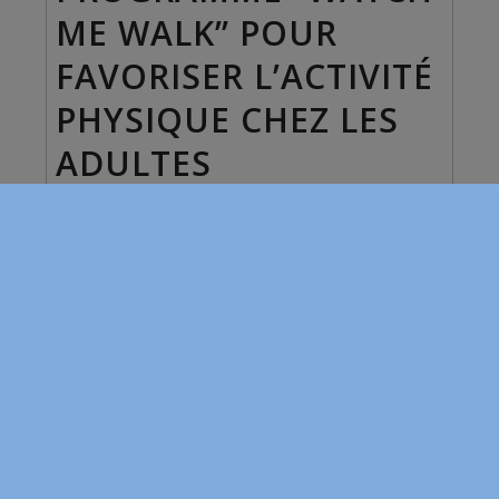
ME WALK” POUR
FAVORISER L’ACTIVITÉ
PHYSIQUE CHEZ LES
ADULTES
VIEILLISSANTS
PRÉSENTANT UNE
DÉFICIENCE
INTELLECTUELLE
À LA UNE
,
ARTICLES
,
DIFFUSION
,
NOUVELLES PUBLICATIONS
,
TOUTES LES NOUVELLES
Cet article présente les résultats de l'étude
exploratoire québécoise sur le programme “Watch