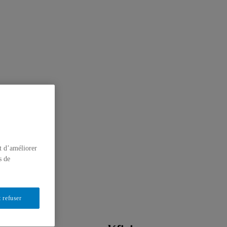
t d’améliorer
s de
 refuser