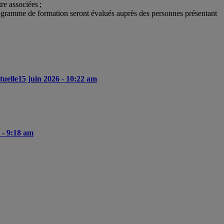
re associées ;
u programme de formation seront évalués auprès des personnes présentant
tuelle
15 juin 2026 - 10:22 am
 - 9:18 am