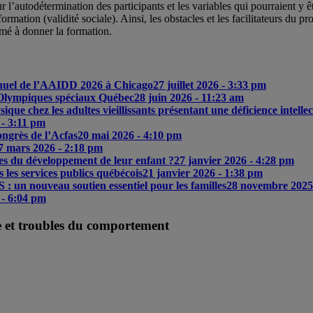
 l’autodétermination des participants et les variables qui pourraient y êt
formation (validité sociale). Ainsi, les obstacles et les facilitateurs d
mé à donner la formation.
nnuel de l’AAIDD 2026 à Chicago
27 juillet 2026 - 3:33 pm
Olympiques spéciaux Québec
28 juin 2026 - 11:23 am
e chez les adultes vieillissants présentant une déficience intellec
 - 3:11 pm
ngrès de l’Acfas
20 mai 2026 - 4:10 pm
7 mars 2026 - 2:18 pm
pes du développement de leur enfant ?
27 janvier 2026 - 4:28 pm
 les services publics québécois
21 janvier 2026 - 1:38 pm
: un nouveau soutien essentiel pour les familles
28 novembre 2025
 - 6:04 pm
le et troubles du comportement