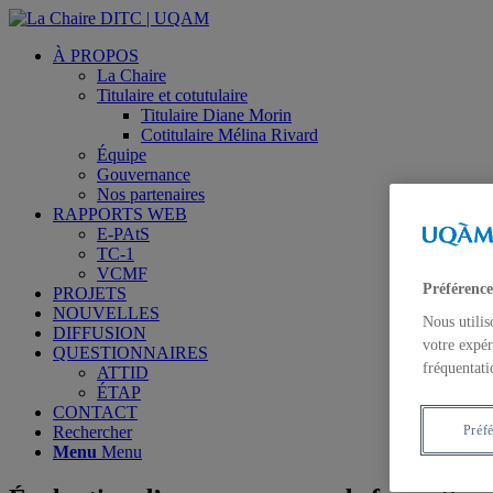
À PROPOS
La Chaire
Titulaire et cotutulaire
Titulaire Diane Morin
Cotitulaire Mélina Rivard
Équipe
Gouvernance
Nos partenaires
RAPPORTS WEB
E-PAtS
TC-1
VCMF
Préférence
PROJETS
NOUVELLES
Nous utilis
DIFFUSION
votre expér
QUESTIONNAIRES
fréquentati
ATTID
ÉTAP
CONTACT
Rechercher
Préf
Menu
Menu