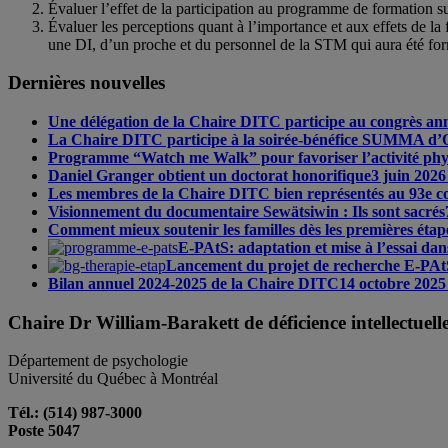
Évaluer l’effet de la participation au programme de formation sur
Évaluer les perceptions quant à l’importance et aux effets de la 
une DI, d’un proche et du personnel de la STM qui aura été for
Dernières nouvelles
Une délégation de la Chaire DITC participe au congrès a
La Chaire DITC participe à la soirée-bénéfice SUMMA d’
Programme “Watch me Walk” pour favoriser l’activité physiqu
Daniel Granger obtient un doctorat honorifique
3 juin 2026
Les membres de la Chaire DITC bien représentés au 93e co
Visionnement du documentaire Sewätsiwin : Ils sont sacrés
Comment mieux soutenir les familles dès les premières éta
E-PAtS: adaptation et mise à l’essai dans
Lancement du projet de recherche E-PAtS 
Bilan annuel 2024-2025 de la Chaire DITC
14 octobre 2025
Chaire Dr William-Barakett de déficience intellectuel
Département de psychologie
Université du Québec à Montréal
Tél.: (514) 987-3000
Poste 5047