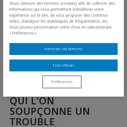
DÉVELOPPEMENT
Nous utilisons des témoins (cookies) afin de collecter des
informations qui nous permettent d’améliorer votre
D’UN MODÈLE
expérience sur le site, de vous proposer des contenus
vidéo, d’analyser les statistiques de fréquentation, etc.
LOGIQUE DE
Vous pouvez personnaliser votre choix en sélectionnant
« Préférences ».
TRAJECTOIRE DE
SERVICES EN
Autoriser les témoins
ÉVALUATION
DIAGNOSTIQUE POUR
Tout refuser
LES ENFANTS ÂGÉS
Préférences
DE 0 À 7 ANS CHEZ
QUI L’ON
SOUPÇONNE UN
TROUBLE